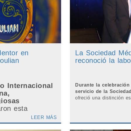
Mentor en
La Sociedad Méd
oulian
reconoció la lab
o Internacional
Durante la celebración
servicio de la Socied
na,
ofreció una distinción e
giosas
aron esta
.
LEER MÁS