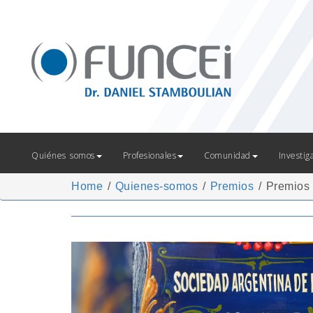
Quiénes somos
Profesionales
Comunidad
Investig
Home
/
Quienes-somos
/
Premios
/
Premios