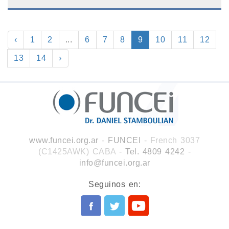
‹
1
2
...
6
7
8
9
10
11
12
13
14
›
www.funcei.org.ar
-
FUNCEI
- French 3037
(C1425AWK) CABA
-
Tel. 4809 4242
-
info@funcei.org.ar
Seguinos en: