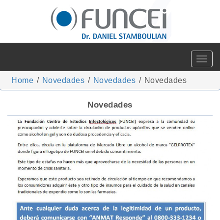
Toggle
navigat
Home
/
Novedades
/
Novedades
/
Novedades
Novedades