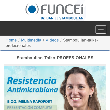
Toggle
navigat
Home
/
Multimedia
/
Videos
/
Stamboulian-talks-
profesionales
Stamboulian Talks PROFESIONALES