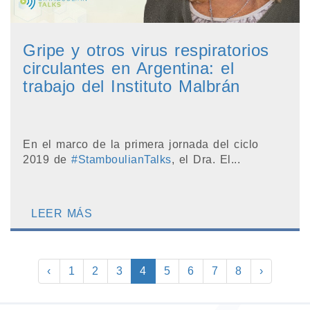
Gripe y otros virus respiratorios
circulantes en Argentina: el
trabajo del Instituto Malbrán
En el marco de la primera jornada del ciclo
2019 de
#StamboulianTalks
, el Dra. El...
LEER MÁS
‹
1
2
3
4
5
6
7
8
›