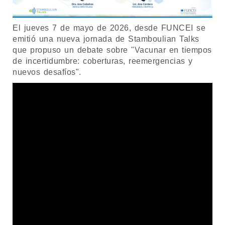
El jueves 7 de mayo de 2026, desde FUNCEI se
emitió una nueva jornada de Stamboulian Talks
que propuso un debate sobre "Vacunar en tiempos
de incertidumbre: coberturas, reemergencias y
nuevos desafíos".