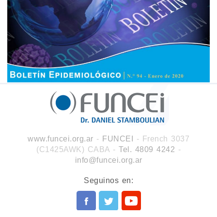
www.funcei.org.ar
-
FUNCEI
- French 3037
(C1425AWK) CABA
-
Tel. 4809 4242
-
info@funcei.org.ar
Seguinos en: