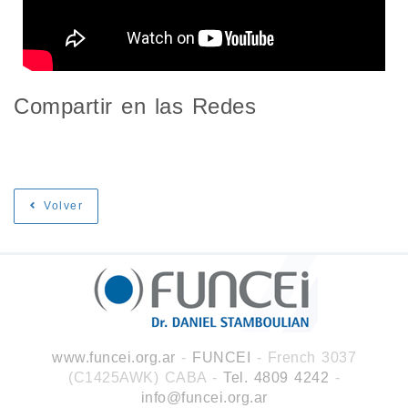
Compartir en las Redes
Volver
www.funcei.org.ar
-
FUNCEI
- French 3037
(C1425AWK) CABA
-
Tel. 4809 4242
-
info@funcei.org.ar