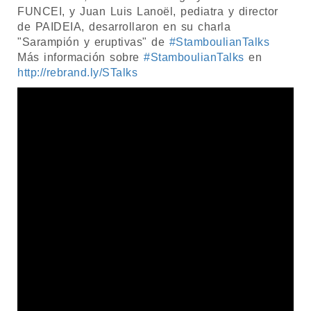
FUNCEI, y Juan Luis Lanoël, pediatra y director
de PAIDEIA, desarrollaron en su charla
"Sarampión y eruptivas" de
#StamboulianTalks
Más información sobre
#StamboulianTalks
en
http://rebrand.ly/STalks