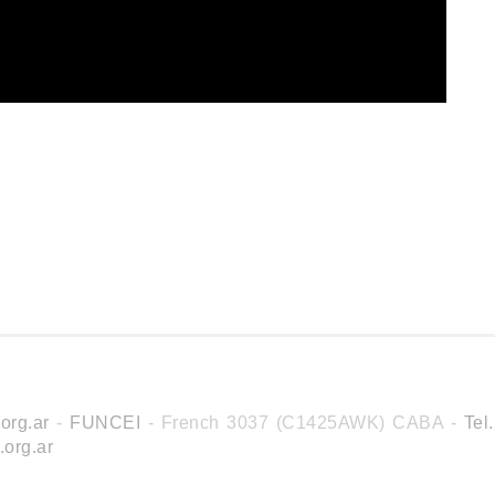
org.ar
-
FUNCEI
- French 3037 (C1425AWK) CABA
-
Tel
.org.ar