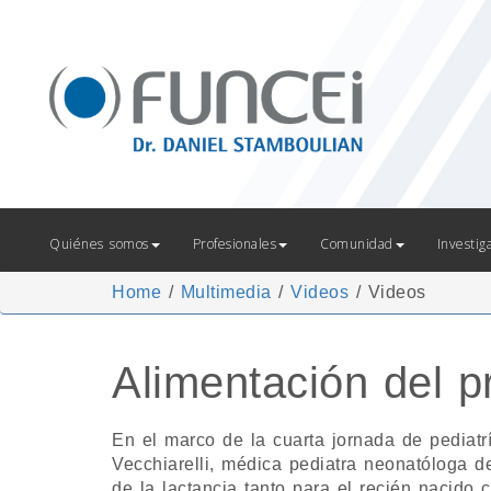
Quiénes somos
Profesionales
Comunidad
Investig
Home
/
Multimedia
/
Videos
/
Videos
Alimentación del p
En el marco de la cuarta jornada de pediat
Vecchiarelli, médica pediatra neonatóloga d
de la lactancia tanto para el recién nacido