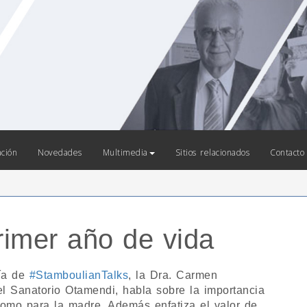
ación
Novedades
Multimedia
Sitios relacionados
Contacto
rimer año de vida
ría de
#StamboulianTalks
, la Dra. Carmen
el Sanatorio Otamendi, habla sobre la importancia
 como para la madre. Además enfatiza el valor de