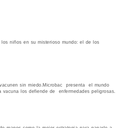
a los niños en su misterioso mundo: el de los
e vacunen sin miedo.Microbac presenta el mundo
a vacuna los defiende de enfermedades peligrosas.
 de manos como la mejor estrategia para ganarle a