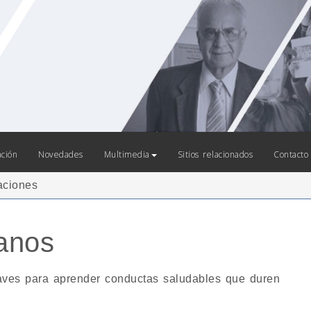
ación
Novedades
Multimedia
Sitios relacionados
Contacto
aciones
sanos
laves para aprender conductas saludables que duren