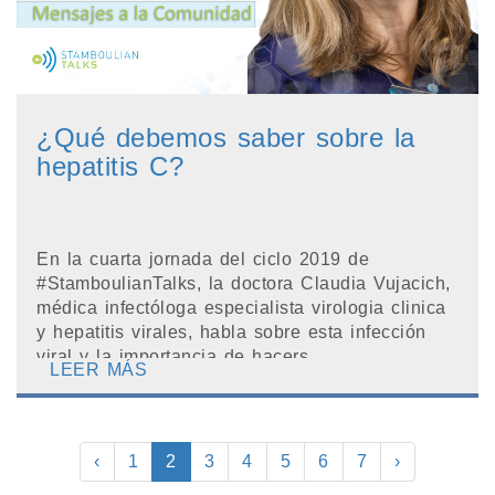
¿Qué debemos saber sobre la
hepatitis C?
En la cuarta jornada del ciclo 2019 de
#StamboulianTalks, la doctora Claudia Vujacich,
médica infectóloga especialista virologia clinica
y hepatitis virales, habla sobre esta infección
viral y la importancia de hacers...
LEER MÁS
‹
1
2
3
4
5
6
7
›