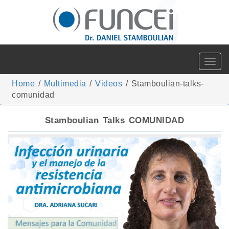
Toggle
navigat
Home
/
Multimedia
/
Videos
/
Stamboulian-talks-
comunidad
Stamboulian Talks COMUNIDAD