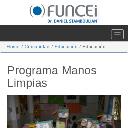
Toggle
navigat
Home
/
Comunidad
/
Educación
/
Educación
Programa Manos
Limpias